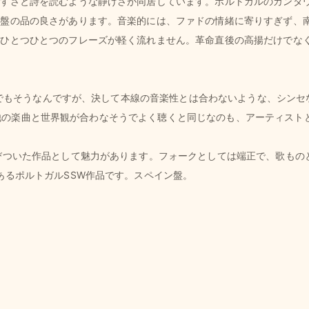
やすさと詩を読むような静けさが同居しています。ポルトガルのカンタ
の盤の品の良さがあります。音楽的には、ファドの情緒に寄りすぎず、
、ひとつひとつのフレーズが軽く流れません。革命直後の高揚だけでな
バムでもそうなんですが、決して本線の音楽性とは合わないような、シン
はいえ他の楽曲と世界観が合わなそうでよく聴くと同じなのも、アーティス
びついた作品として魅力があります。フォークとしては端正で、歌もの
あるポルトガルSSW作品です。スペイン盤。