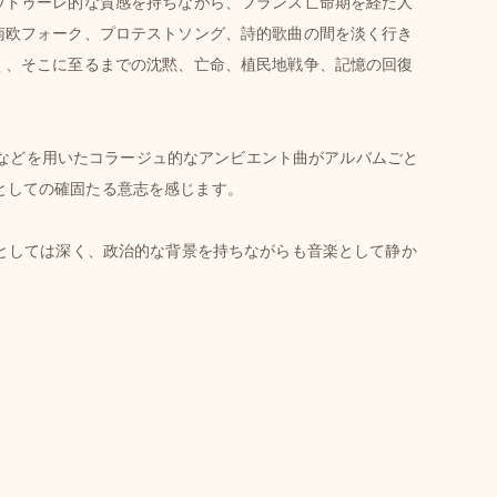
ウトゥーレ的な質感を持ちながら、フランス亡命期を経た人
南欧フォーク、プロテストソング、詩的歌曲の間を淡く行き
く、そこに至るまでの沈黙、亡命、植民地戦争、記憶の回復
セなどを用いたコラージュ的なアンビエント曲がアルバムごと
トとしての確固たる意志を感じます。
としては深く、政治的な背景を持ちながらも音楽として静か