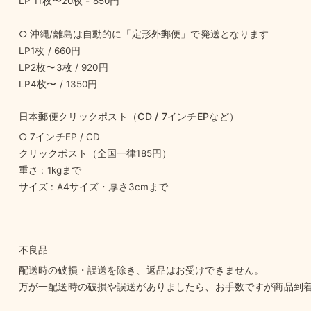
LP 11枚〜20枚 - 850円
○ 沖縄/離島は自動的に「定形外郵便」で発送となります
LP1枚 / 660円
LP2枚〜3枚 / 920円
LP4枚〜 / 1350円
日本郵便クリックポスト（CD / 7インチEPなど）
○ 7インチEP / CD
クリックポスト（全国一律185円）
重さ : 1kgまで
サイズ : A4サイズ・厚さ3cmまで
不良品
配送時の破損・誤送を除き、返品はお受けできません。
万が一配送時の破損や誤送がありましたら、お手数ですが商品到