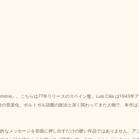
した『Memória』。こちらは77年リリースのスペイン盤。Luis Cília 
詩の音楽化、ポルトガル語圏の政治と深く関わってきた人物で、本作は
治的なメッセージを前面に押し出すだけの硬い作品ではありません。ア