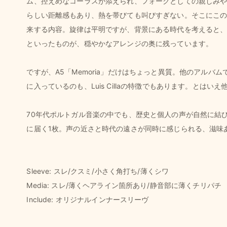
ム、控えめなコーラスが添えられ、フォークとしての親しみ
らしい距離感もあり、熱を帯びても叫びすぎない。そこにこ
来する内容。旋律は平明ですが、背景にある時代を考えると
といったものが、穏やかなアレンジの奥に残っています。
ですが、A5「Memoria」だけはちょっと異質。他のアル
に入っているのも、Luis Cillaの特徴でもあります。と
70年代ポルトガル音楽の中でも、歴史と個人の声が自然に結
に届く1枚。声の近さと時代の遠さが同時に感じられる、滋味
Sleeve: スレ/クスミ/小さく角打ち/薄くシワ
Media: スレ/薄くヘアライン箇所あり/静音部に薄くチリパチ
Include: オリジナルインナースリーヴ