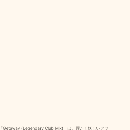
Getaway (Legendary Club Mix)」は、煙たく妖しいアフ