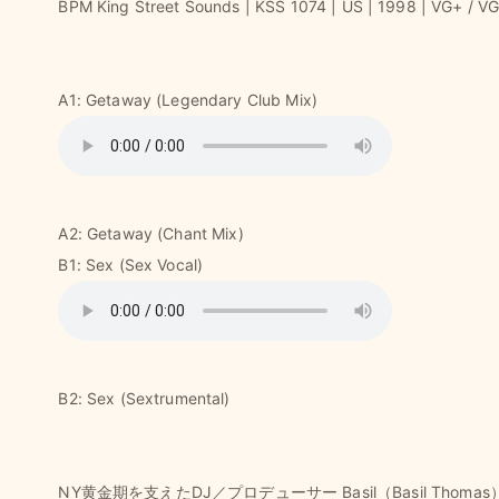
BPM King Street Sounds | KSS 1074 | US | 1998 | VG+ / VG
A1: Getaway (Legendary Club Mix)
A2: Getaway (Chant Mix)
B1: Sex (Sex Vocal)
B2: Sex (Sextrumental)
NY黄金期を支えたDJ／プロデューサー Basil（Basil Thomas） 