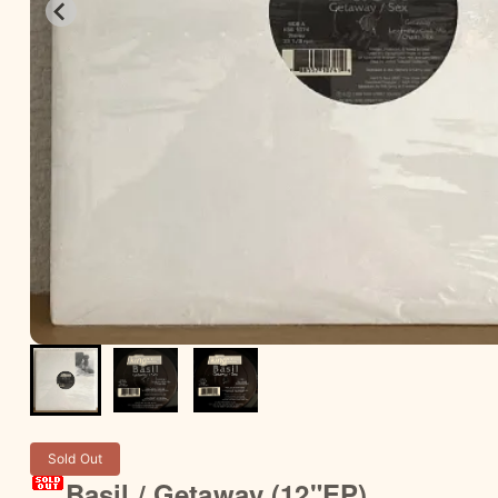
Sold Out
Basil / Getaway (12"EP)