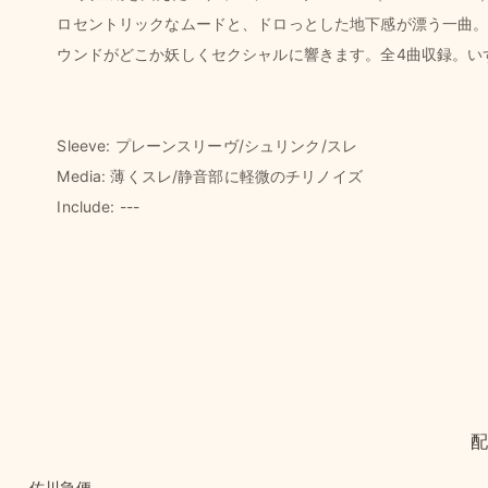
ロセントリックなムードと、ドロっとした地下感が漂う一曲。B1「
ウンドがどこか妖しくセクシャルに響きます。全4曲収録。いず
Sleeve: プレーンスリーヴ/シュリンク/スレ
Media: 薄くスレ/静音部に軽微のチリノイズ
Include: ---
佐川急便