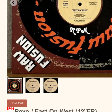
Sold Out
Povo / East On West (12"EP)