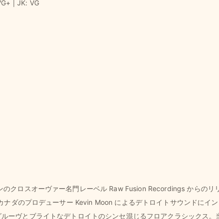
VG+ | JK: VG
クロスオーヴァー名門レーベル Raw Fusion Recordings か
。カナダのプロデューサー Kevin Moon によるデトロイトサウンドにイン
いラテンジャズグルーヴとブライトなデトロイトのシンセ混じるフロアクラシッ