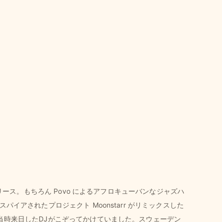
らのリリース。もちろん Povo によるアフロキューバンなジャズハ
スパイアされたプロジェクト Moonstarr がリミックスした
クス。当時来日したDJがこぞってかけていました。スウェーデン