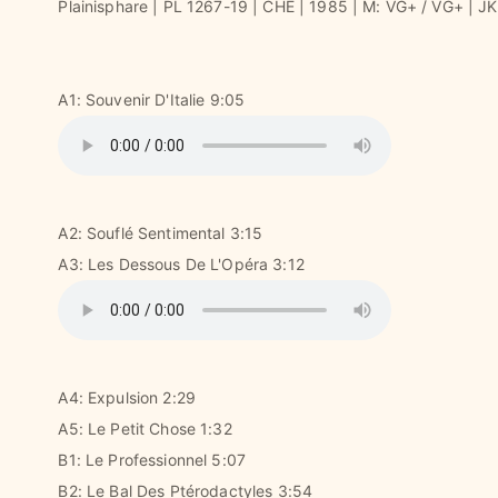
Plainisphare | PL 1267-19 | CHE | 1985 | M: VG+ / VG+ | J
A1: Souvenir D'Italie 9:05
A2: Souflé Sentimental 3:15
A3: Les Dessous De L'Opéra 3:12
A4: Expulsion 2:29
A5: Le Petit Chose 1:32
B1: Le Professionnel 5:07
B2: Le Bal Des Ptérodactyles 3:54