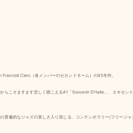
n Francioli Clerc（各メンバーのセカンドネーム）の85年作。
す悲しく聴こえるA1「Souvenir D'Italie」、エキセントリックA
の普遍的なジャズの美しさ入り混じる、コンテンポラリー/フリージャ