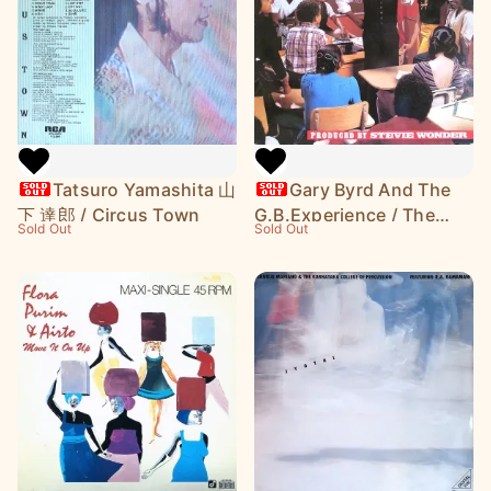
Tatsuro Yamashita 山
Gary Byrd And The
下 達郎 / Circus Town
G.B.Experience / The
Sold Out
Sold Out
Crown (12inch)