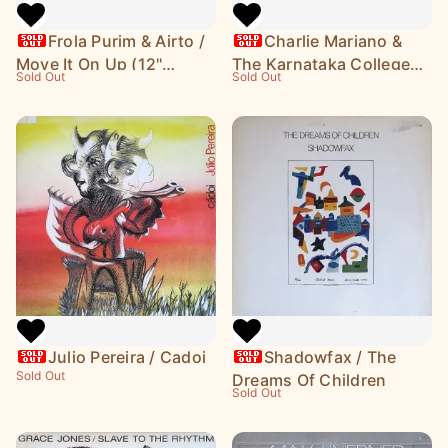
Frola Purim & Airto /
Charlie Mariano &
Move It On Up (12"
The Karnataka College
Sold Out
Sold Out
Single)
Of Percussion / Jyothi
Julio Pereira / Cadoi
Shadowfax / The
Sold Out
Dreams Of Children
Sold Out