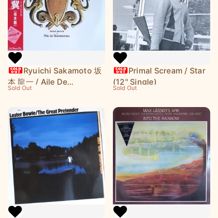
Ryuichi Sakamoto 坂
Primal Scream / Star
本 龍一 / Aile De
(12" Single)
Sold Out
Sold Out
Honneamise オネアミス
の翼 -イメージスケッチ-
(12" Single)