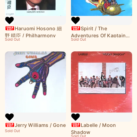
Haruomi Hosono 細
Spirit / The
野 晴臣 / Philharmony
Adventures Of Kaptain
Sold Out
Sold Out
Kopter & Commander
Kopter Cassidy In Potato
Land
Jerry Williams / Gone
Labelle / Moon
Sold Out
Shadow
Sold Out