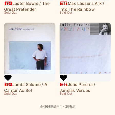
Lester Bowie / The
Max Lasser’s Ark /
Great Pretender
Into The Rainbow
Sold Out
Sold Out
Janita Salome / A
Julio Pereira /
Cantar Ao Sol
Janelas Verdes
Sold Out
Sold Out
全
4991
商品中
1 - 20
表示