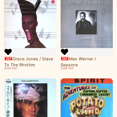
Grace Jones / Slave
Max Werner /
To The Rhythm
Seasons
Sold Out
Sold Out