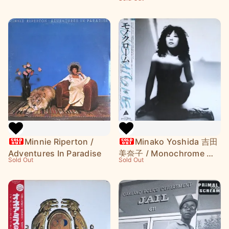
Minnie Riperton /
Minako Yoshida 吉田
Adventures In Paradise
美奈子 / Monochrome モ
Sold Out
Sold Out
ノクローム