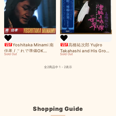
Yoshitaka Minami 南
高橋祐次郎 Yujiro
佳孝 / これで準備OK
Takahashi and His Group
Sold Out
Sold Out
(7"Single)
/ 津軽三味線の世界
Shamisen of Tsugaru
全
2
商品中
1 - 2
表示
(LP)
Shopping Guide